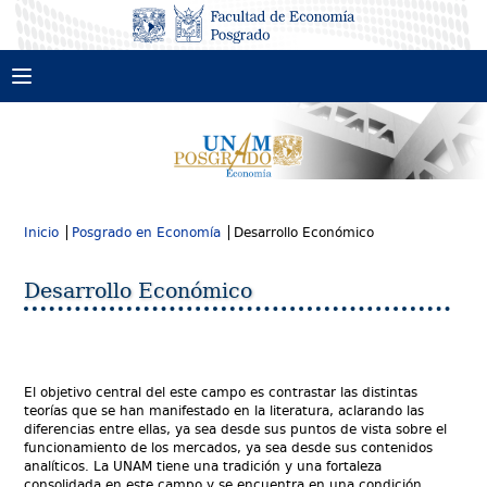
Inicio
Especializaciones en Economía
Acerca del programa
Posgrado en Economía
Plan de estudios
Acerca del programa
Posdoctorado
Programas
Antecedentes
Desarrollo Social
Eventos académicos
Tutores
Maestría
Inicio
Posgrado en Economía
Desarrollo Económico
Econometría Aplicada
Acerca de la maestría
Convocatoria
Servicios y recursos
Doctorado
Economía Ambiental y Ecológica
Biblioteca Ramón Ramírez Gómez
Plan de estudios
Acerca del doctorado
Alumnos
Campos de conocimiento
Desarrollo Económico
Economía Monetaria y Financiera
Cómputo
Convocatoria
Plan de estudios
Desarrollo Económico
Revista El Semestre de las Especializaciones
Tutores
El Género en la Economía
Escolares
Convocatoria
Economía de la Tecnología
Alumnos
Historia Económica
Espacio Académico de Posgrado
Economía de los Recursos Naturales y Desarrollo
Sustentable
Historia del Pensamiento Económico
Recursos para la educación en línea
El objetivo central del este campo es contrastar las distintas
Economía Financiera
Microfinanzas
teorías que se han manifestado en la literatura, aclarando las
Apoyos UNAM e intercambio académico
diferencias entre ellas, ya sea desde sus puntos de vista sobre el
Economía Internacional
Teoría Económica
Vinculación
funcionamiento de los mercados, ya sea desde sus contenidos
Economía Política
analíticos. La UNAM tiene una tradición y una fortaleza
consolidada en este campo y se encuentra en una condición