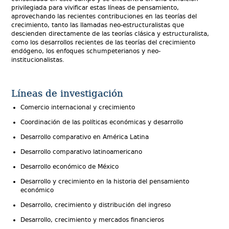
Economía Pública
privilegiada para vivificar estas líneas de pensamiento,
Economía Urbana y Regional
aprovechando las recientes contribuciones en las teorías del
crecimiento, tanto las llamadas neo-estructuralistas que
Historia Económica
descienden directamente de las teorías clásica y estructuralista,
Teoría y Método de la Economía
como los desarrollos recientes de las teorías del crecimiento
endógeno, los enfoques schumpeterianos y neo-
institucionalistas.
Líneas de investigación
Comercio internacional y crecimiento
Coordinación de las políticas económicas y desarrollo
Desarrollo comparativo en América Latina
Desarrollo comparativo latinoamericano
Desarrollo económico de México
Desarrollo y crecimiento en la historia del pensamiento
económico
Desarrollo, crecimiento y distribución del ingreso
Desarrollo, crecimiento y mercados financieros