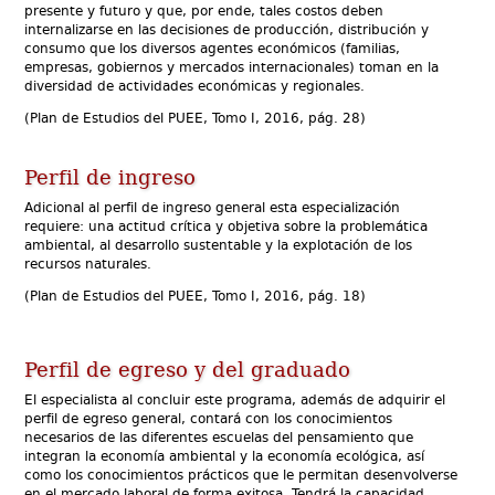
Economía Pública
presente y futuro y que, por ende, tales costos deben
internalizarse en las decisiones de producción, distribución y
Economía Urbana y Regional
consumo que los diversos agentes económicos (familias,
Historia Económica
empresas, gobiernos y mercados internacionales) toman en la
diversidad de actividades económicas y regionales.
Teoría y Método de la Economía
(Plan de Estudios del PUEE, Tomo I, 2016, pág. 28)
Perfil de ingreso
Adicional al perfil de ingreso general esta especialización
requiere:
una actitud crítica y objetiva sobre la problemática
ambiental, al desarrollo sustentable y la explotación de los
recursos naturales.
(Plan de Estudios del PUEE, Tomo I, 2016, pág. 18)
Perfil de egreso y del graduado
El especialista al concluir este programa, además de adquirir el
perfil de egreso general, contará con los conocimientos
necesarios de las diferentes escuelas del pensamiento que
integran la economía ambiental y la economía ecológica, así
como los conocimientos prácticos que le permitan desenvolverse
en el mercado laboral de forma exitosa. Tendrá la capacidad