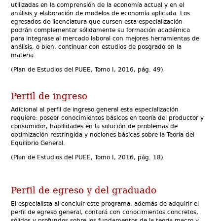
Economía Pública
utilizadas en la comprensión de la economía actual y en el
análisis y elaboración de modelos de economía aplicada. Los
Economía Urbana y Regional
egresados de licenciatura que cursen esta especialización
Historia Económica
podrán complementar sólidamente su formación académica
para integrase al mercado laboral con mejores herramientas de
Teoría y Método de la Economía
análisis, o bien, continuar con estudios de posgrado en la
materia.
(
Plan de Estudios del
PUEE, Tomo I, 2016, pág. 49)
Perfil de ingreso
Adicional al perfil de ingreso general esta especialización
requiere:
poseer conocimientos básicos en teoría del productor y
consumidor, habilidades en la solución de problemas de
optimización restringida y nociones básicas sobre la Teoría del
Equilibrio General.
(
Plan de Estudios del
PUEE, Tomo I, 2016, pág. 18)
Perfil de egreso y del graduado
El especialista al concluir este programa, además de adquirir el
perfil de egreso general, contará con conocimientos concretos,
sólidos y profundos sobre los fundamentos de la teoría macro y