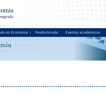
ado en Economía
Posdoctorado
Eventos académicos
omía