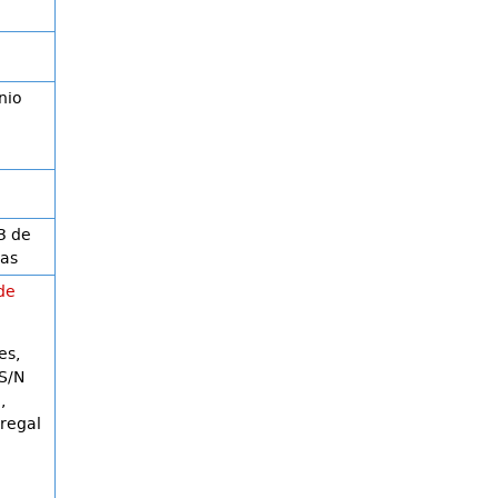
nio
3 de
ras
de
es,
 S/N
,
dregal